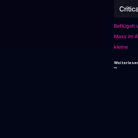
Criti
Beflügelt 
Mass im A
kleine
Weiterlese