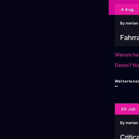
4 Aug.
By
merian
Fahrr
Warum hab
Demo? Nun,
Weiterlese
20 Juli
By
merian
Criti