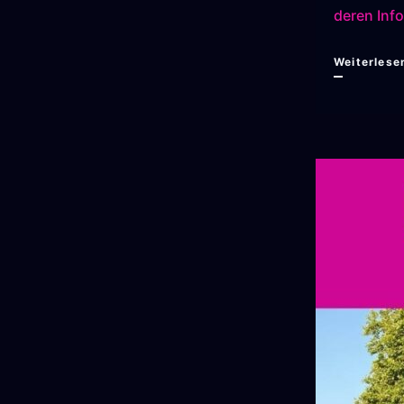
deren Inf
Weiterlese