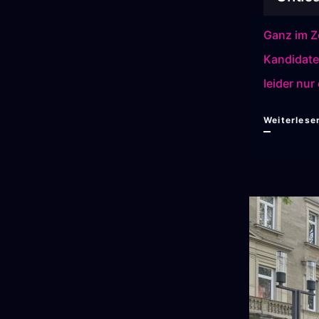
Ganz im Ze
Kandidate
leider nur 
Weiterlese