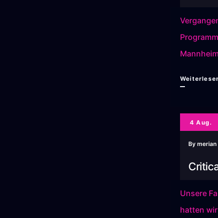
Vergangen
Programm.
Mannheim.
Weiterlese
4 Aug.
By
merian
Criti
Unsere Fa
hatten wi