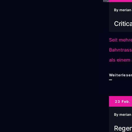
By
merian
Criti
Seit mehr
Bahntrass
als einem
Weiterlese
23 Feb.
By
merian
Regen